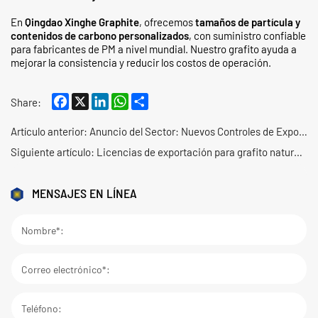
En
Qingdao Xinghe Graphite
, ofrecemos
tamaños de partícula y
contenidos de carbono personalizados
, con suministro confiable
para fabricantes de PM a nivel mundial. Nuestro grafito ayuda a
mejorar la consistencia y reducir los costos de operación.
Facebook
X
LinkedIn
WhatsApp
Share
Share:
Artículo anterior:
Anuncio del Sector: Nuevos Controles de Exportación sobre Materiales de Batería y Grafito Artificial
Siguiente artículo:
Licencias de exportación para grafito natural en escamas: un proceso claro para aplicaciones civiles
MENSAJES EN LÍNEA
Nombre*:
Correo electrónico*:
Teléfono: