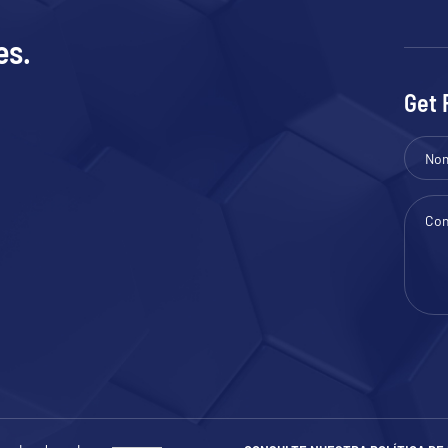
es.
Get 